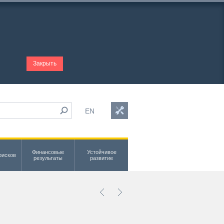
Закрыть
EN
Финансовые
Устойчивое
рисков
результаты
развитие