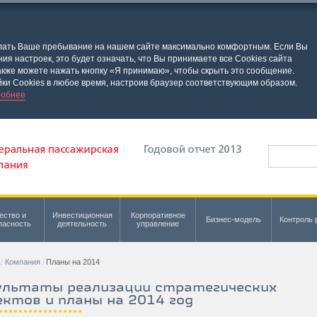
елать Ваше пребывание на нашем сайте максимально комфортным. Если Вы
я настроек, это будет означать, что Вы принимаете все Cookies сайта
кже можете нажать кнопку «Я принимаю», чтобы скрыть это сообщение.
ки Cookies в любое время, настроив браузер соответствующим образом.
обнее
ество и
Инвестиционная
Корпоративное
Бизнес-модель
Контроль 
пасность
деятельность
управление
Компания
Планы на 2014
ультаты реализации стратегических
ектов и планы на 2014 год