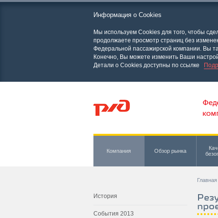
Информация о Cookies
Мы используем Cookies для того, чтобы сд
продолжаете просмотр страниц без изменени
Федеральной пассажирской компании. Вы та
Конечно, Вы можете изменить Ваши настрой
Детали о Cookies доступны по ссылке
Подр
Кач
Компания
Обзор рынка
безо
Главная
Рез
История
про
События 2013