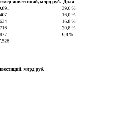
азмер инвестиций, млрд руб.
Доля
0,891
39,6 %
,407
16,0 %
,634
16,8 %
,716
20,8 %
,877
6,8 %
7,526
вестиций, млрд руб.