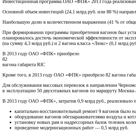
Инвестиционная программа ОАО «ФПК» 2013 года реализована 
Основной объем инвестиций (24,1 млрд руб. или 88 %) направ
Наибольшую долю в количественном выражении (41 % от общего
При формировании программы приобретения вагонов был устан
планировалось достичь экономической эффективности от экспл
(на сумму 4,3 млрд руб.) и 2 вагона класса «Люкс» (0,1 млрд 
В 2013 году ОАО «ФПК» приобрело
82
вагона габарита RIC
Кроме того, в 2013 году ОАО «ФПК» приобрело 82 вагона габа
Для обслуживания массовых перевозок в направлении Черномо
в эксплуатацию 50 двухэтажных вагонов по маршруту Москва-
В 2013 году ОАО «ФПК», затратив 0,9 млрд руб., реализовало
капитально-восстановительный ремонт 9 вагонов было на
оборудование вагонов обеззараживателями воздуха и котл
установку новых рам и надрессорных балок тележек колеи
проведение модернизационных работ — 0,5 млрд руб.