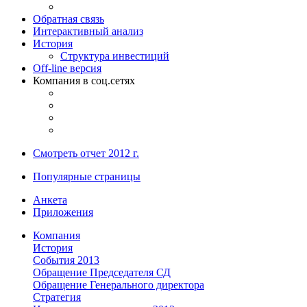
Обратная связь
Интерактивный анализ
История
Структура инвестиций
Off-line версия
Компания в соц.сетях
Смотреть отчет 2012 г.
Популярные страницы
Анкета
Приложения
Компания
История
События 2013
Обращение Председателя СД
Обращение Генерального директора
Стратегия