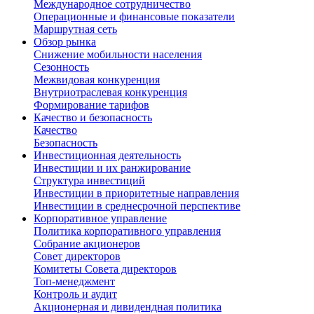
Международное сотрудничество
Операционные и финансовые показатели
Маршрутная сеть
Обзор рынка
Снижение мобильности населения
Сезонность
Межвидовая конкуренция
Внутриотраслевая конкуренция
Формирование тарифов
Качество и безопасность
Качество
Безопасность
Инвестиционная деятельность
Инвестиции и их ранжирование
Структура инвестиций
Инвестиции в приоритетные направления
Инвестиции в среднесрочной перспективе
Корпоративное управление
Политика корпоративного управления
Собрание акционеров
Совет директоров
Комитеты Совета директоров
Топ-менеджмент
Контроль и аудит
Акционерная и дивидендная политика