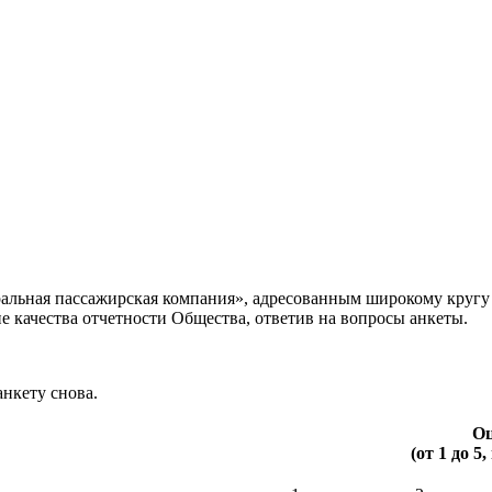
ьная пассажирская компания», адресованным широкому кругу з
е качества отчетности Общества, ответив на вопросы анкеты.
нкету снова.
Оц
(от 1 до 5