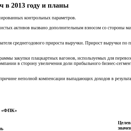
 в 2013 году и планы
анированных контрольных параметров.
 чистых активов вызвано дополнительным взносом со стороны 
ателя среднегодового прироста выручки. Прирост выручки по пр
аммы закупки плацкартных вагонов, используемых для перевоз
омпании в сторону увеличения доли прибыльного бизнес-сегмен
 причине неполной компенсации выпадающих доходов в результа
О «ФПК»
Целе
значе
ль