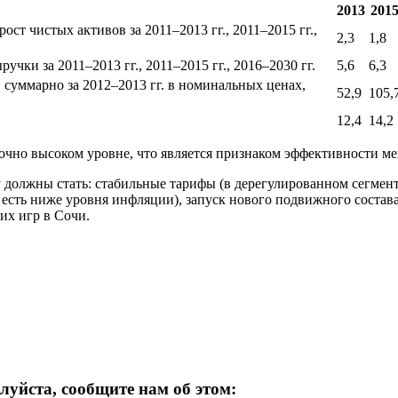
2013
201
рост чистых активов за
2011–2013 гг.,
2011–2015 гг.,
2,3
1,8
ыручки за
2011–2013 гг.,
2011–2015 гг.,
2016–2030 гг.
5,6
6,3
, суммарно за
2012–2013 гг. в номинальных
ценах,
52,9
105,
12,4
14,2
точно высоком уровне, что является признаком эффективности м
 должны стать: стабильные тарифы (в дерегулированном сегмен
то есть ниже уровня инфляции), запуск нового подвижного соста
х игр в Сочи.
луйста, сообщите нам об этом: