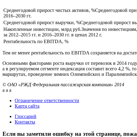
Среднегодовой прирост чистых активов, %
Среднегодовой при
2016–2030 гг.
Среднегодовой прирост выручки, %
Среднегодовой прирост в
Накопленные инвестиции, млрд руб.
Значения по инвестициям
за
2012–2015 гг. и 2016–2030 гг. в ценах
2012 г.
Рентабельность по EBITDA, %
Тем не менее рентабельность по EBITDA сохраняется на доста
Основными факторами роста выручки от перевозок в 2014 году
а в регулируемом сегменте индексация составит всего 4,2 %, 
маршрутах, проведение зимних Олимпийских и Паралимпийски
© ОАО «РЖД Федеральная пассажирская компания» 2014
a
a
a
Ограничение ответственности
Карта сайта
Глоссарий
Контакты
Если вы заметили ошибку на этой странице, пожа