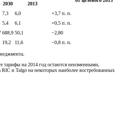
от целевого 2013
5
2030
2013
7,3
6,0
+3,7 п. п.
5,4
6,1
+0,5 п. п.
7
688,9
50,1
−2,80
19,2
11,6
−0,8 п. п.
енеджмента.
те тарифы на 2014 год остаются неизменными,
ва RIC и Talgo на некоторых наиболее востребованных